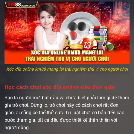
Xóc đĩa online km88 mang lại trải nghiệm thú vị cho người chơi
Học cách chơi xóc đĩa online siêu đơn giản
Bạn là người mới bắt đầu và chưa biết phải làm gì để tham
gia trò chơi. Đừng lo, trò chơi này có cách chơi rất đơn
giản, ai cũng có thể thử sức. Từ luật chơi cơ bản đến các
bước tham gia, tất cả đều được thiết kế thân thiện với
người dùng.