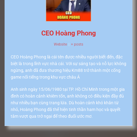
CEO Hoàng Phong
Website
|
+ posts
CEO Hoàng Phong là cái tên được nhiều người biết đến, đặc
biệt là trong lĩnh vực nhà cái. Với sự sáng tạo và nỗ lực không
ngừng, anh đã đưa thương hiệu Km88 trở thành một cổng
game nổi tiếng trong khu vực châu Á
Anh sinh ngày 15/06/1980 tại TP. Hồ Chí Minh trong một gia
đình có hoàn cảnh khiêm tốn, anh không có điều kiện đầy đủ
như nhiều bạn cùng trang lứa. Dù hoàn cảnh khó khăn từ
nhỏ, Hoàng Phong đã thể hiện tinh thần ham học và quyết
tâm vượt qua trở ngại để theo đuổi ước mơ.