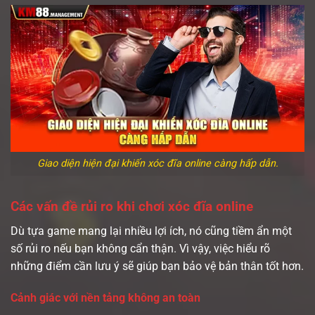
Giao diện hiện đại khiến xóc đĩa online càng hấp dẫn.
Các vấn đề rủi ro khi chơi xóc đĩa online
Dù tựa game mang lại nhiều lợi ích, nó cũng tiềm ẩn một
số rủi ro nếu bạn không cẩn thận. Vì vậy, việc hiểu rõ
những điểm cần lưu ý sẽ giúp bạn bảo vệ bản thân tốt hơn.
Cảnh giác với nền tảng không an toàn