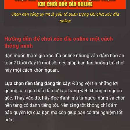
Chọn nền tảng uy tín là yếu tố quan trọng khi chơi xóc đĩa
online
Hướng dẫn để chơi xóc đĩa online một cách
thông minh
Bạn muốn tham gia xóc đĩa online nhưng vẫn đảm bảo an
toàn? Dưới đây là một số mẹo giúp bạn tận hưởng trò chơi
này một cách khôn ngoan.
Lựa chọn nền tảng đáng tin cậy
: Đừng vội tin những lời
quảng cáo quá hấp dẫn từ các trang web không rõ nguồn
gốc. Thay vào đó, hãy đọc đánh giá từ người dùng và chọn
nền tảng có danh tiếng tốt. Nền tảng tốt không chỉ đảm
bảo quyền lợi của bạn mà còn giúp bạn có trải nghiệm tốt
hơn.