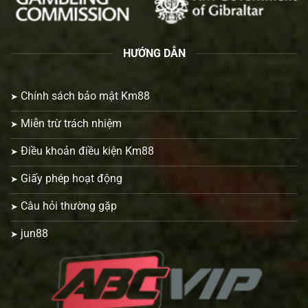
HƯỚNG DẪN
Chính sách bảo mật Km88
Miễn trừ trách nhiệm
Điều khoản điều kiện Km88
Giấy phép hoạt động
Câu hỏi thường gặp
jun88