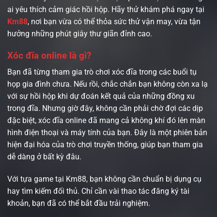
ai yêu thích cảm giác hồi hộp. Hãy thử khám phá ngay tại
Km88
, nơi bạn vừa có thể thỏa sức thử vận may, vừa tận
hưởng những phút giây thư giãn đỉnh cao.
Xóc đĩa online là gì?
Bạn đã từng tham gia trò chơi xóc đĩa trong các buổi tụ
họp gia đình chưa. Nếu rồi, chắc chắn bạn không còn xa lạ
với sự hồi hộp khi dự đoán kết quả của những đồng xu
trong đĩa. Nhưng giờ đây, không cần phải chờ đợi các dịp
đặc biệt, xóc đĩa online đã mang cả không khí đó lên màn
hình điện thoại và máy tính của bạn. Đây là một phiên bản
hiện đại hóa của trò chơi truyền thống, giúp bạn tham gia
dễ dàng ở bất kỳ đâu.
Với tựa game tại Km88, bạn không cần chuẩn bị dụng cụ
hay tìm kiếm đối thủ. Chỉ cần vài thao tác đăng ký tài
khoản, bạn đã có thể bắt đầu trải nghiệm.