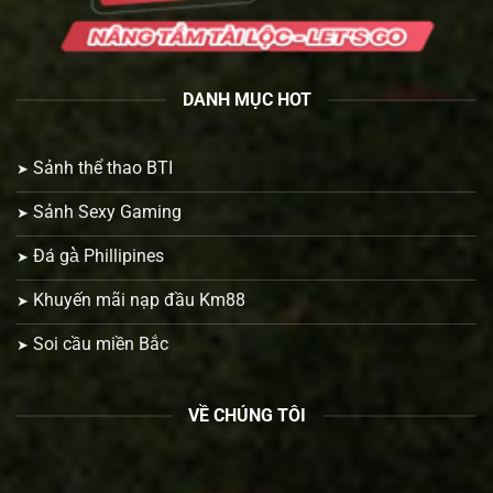
DANH MỤC HOT
Sảnh thể thao BTI
Sảnh Sexy Gaming
Đá gà̀ Phillipines
Khuyến mãi nạp đầu Km88
Soi cầu miền Bắc
VỀ CHÚNG TÔI