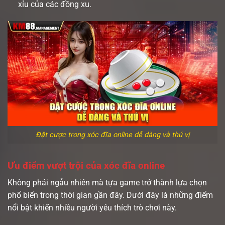
xỉu của các đồng xu.
Đặt cược trong xóc đĩa online dễ dàng và thú vị
Ưu điểm vượt trội của xóc đĩa online
Không phải ngẫu nhiên mà tựa game trở thành lựa chọn
phổ biến trong thời gian gần đây. Dưới đây là những điểm
nổi bật khiến nhiều người yêu thích trò chơi này.