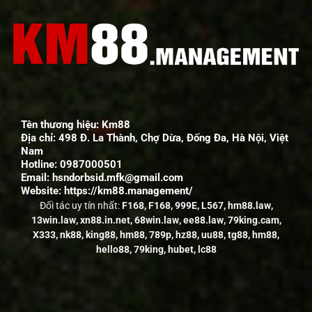
Tên thương hiệu: Km88
Địa chỉ:
498 Đ. La Thành, Chợ Dừa, Đống Đa, Hà Nội, Việt
Nam
Hotline:
0987000501
Email:
hsndorbsid.mfk@gmail.com
Website: https://km88.management/
Đối tác uy tín nhất:
F168
,
F168
,
999E
,
L567
,
hm88.law
,
13win.law
,
xn88.in.net
,
68win.law
,
ee88.law
,
79king.cam
,
X333
,
nk88
,
king88
,
hm88
,
789p
,
hz88
,
uu88
,
tg88
,
hm88
,
hello88
,
79king
,
hubet
,
lc88