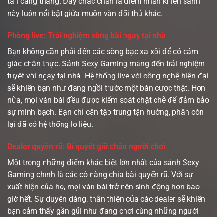
tan căng thẳng. Đây chắc chắn là điểm nhấn khiến sảnh
này luôn nổi bật giữa muôn vàn đối thủ khác.
Phòng live: Trải nghiệm sòng bài ngay tại nhà
Bạn không cần phải đến các sòng bạc xa xôi để có cảm
giác chân thực. Sảnh Sexy Gaming mang đến trải nghiệm
tuyệt vời ngay tại nhà. Hệ thống live với công nghệ hiện đại
sẽ khiến bạn như đang ngồi trước một bàn cược thật. Hơn
nữa, mọi ván bài đều được kiểm soát chặt chẽ để đảm bảo
sự minh bạch. Bạn chỉ cần tập trung tận hưởng, phần còn
lại đã có hệ thống lo liệu.
Dealer quyến rũ: Bí quyết giữ chân người chơi
Một trong những điểm khác biệt lớn nhất của sảnh Sexy
Gaming chính là các cô nàng chia bài quyến rũ. Với sự
xuất hiện của họ, mọi ván bài trở nên sinh động hơn bao
giờ hết. Sự duyên dáng, thân thiện của các dealer sẽ khiến
bạn cảm thấy gần gũi như đang chơi cùng những người