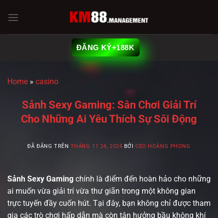
Chuyển
đến
nội
dung
ĐĂNG KÝ+188K
Home
»
casino
Sảnh Sexy Gaming: Sân Chơi Giải Trí
Cho Những Ai Yêu Thích Sự Sôi Động
ĐÃ ĐĂNG TRÊN
THÁNG 11 24, 2024
BỞI
CEO HOÀNG PHONG
Sảnh Sexy Gaming
chính là điểm đến hoàn hảo cho những
ai muốn vừa giải trí vừa thư giãn trong một không gian
trực tuyến đầy cuốn hút. Tại đây, bạn không chỉ được tham
gia các trò chơi hấp dẫn mà còn tận hưởng bầu không khí