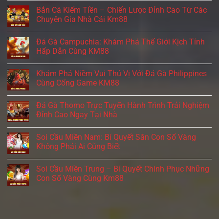
Bắn Cá Kiếm Tiền – Chiến Lược Đỉnh Cao Từ Các
Chuyên Gia Nhà Cái Km88
Đá Gà Campuchia: Khám Phá Thế Giới Kịch Tính
Hấp Dẫn Cùng KM88
Khám Phá Niềm Vui Thú Vị Với Đá Gà Philippines
Cùng Cổng Game KM88
Đá Gà Thomo Trực Tuyến Hành Trình Trải Nghiệm
Đỉnh Cao Ngay Tại Nhà
Soi Cầu Miền Nam: Bí Quyết Săn Con Số Vàng
Không Phải Ai Cũng Biết
Soi Cầu Miền Trung – Bí Quyết Chinh Phục Những
Con Số Vàng Cùng Km88