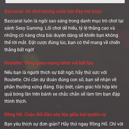
Baccarat: Dễ chơi nhưng cuốn hút đầy mê hoặc
Baccarat luôn là ngôi sao sáng trong danh mục trò chơi tại
sảnh Sexy Gaming. Lối chơi dễ hiểu, tỷ lệ thắng cao và
những cô nàng chia bài duyên dáng sẽ khiến bạn không
thể rời mắt. Đặt cược đúng lúc, bạn có thể mang về chiến
thắng bất ngờ!
Roulette: Vòng quay mang niềm vui bất tận
Nếu bạn là người thích sự bất ngờ, hãy thử sức với
Roulette. Chỉ cần dự đoán đúng con số, bạn sẽ nhận về
phần thưởng xứng đáng. Đặc biệt, cảm giác hồi hộp khi
quả bóng lăn trên bánh xe chắc chắn sẽ làm tim bạn đập
thình thịch.
Rồng Hổ: Cuộc đối đầu nảy lửa giữa hai quyền uy
Bạn yêu thích sự đơn giản? Hãy thử ngay Rồng Hổ. Chỉ với