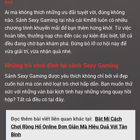
nay
Ai mà không thích những ưu đãi tuyệt vời, đúng không
nào. Sảnh Sexy Gaming tại nhà cái Km88 luôn có nhiều
chương trình khuyến mãi để bạn thêm hứng khởi. Từ việc
hoàn tiền, thưởng nạp cho đến các sự kiện đặc biệt, tất cả
đều đang chờ bạn khám phá. Đừng bỏ lỡ cơ hội này để
vừa giải trí, vừa nhận quà nhé.
Những trò chơi đỉnh tại sảnh Sexy Gaming
Sảnh Sexy Gaming được yêu thích không chỉ bởi vẻ đẹp
cuốn hút mà còn nhờ loạt trò chơi hấp dẫn. Bạn muốn thử
sức với những ván bài kịch tính hay những vòng quay hồi
hộp? Tất cả đều có tại đây.
Đọc thêm bài viết liên quan khác tại:
Bật Mí Cách
Chơi Rồng Hổ Online Đơn Giản Mà Hiệu Quả Với Tân
Binh