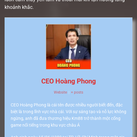
khoảnh khắc.
CEO Hoàng Phong
Website
|
+ posts
CEO Hoàng Phong là cái tên được nhiều người biết đến, đặc
biệt là trong lĩnh vực nhà cái. Với sự sáng tạo và nỗ lực không
ngừng, anh đã đưa thương hiệu Km88 trở thành một cổng
game nổi tiếng trong khu vực châu Á