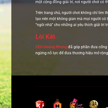
một cộng đồng giải trí, nơi người chơi có 
Trên trang chủ, người chơi không chỉ tìm 
tạo nên một không gian mà mọi người có 
“ngôi nhà” cho những ai yêu thích giải trí t
Lời Kết
CEO Hoàng Phong
đã góp phần đưa cổn
ngừng nỗ lực để đưa thương hiệu mở rộng r