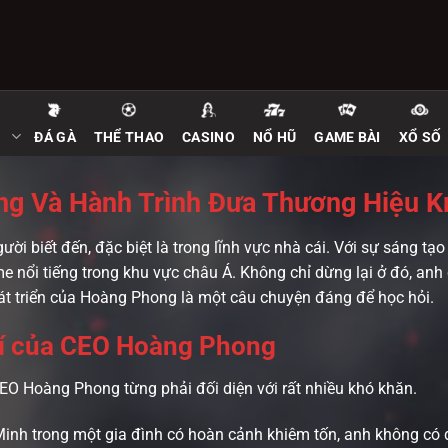
N
ĐÁ GÀ
THỂ THAO
CASINO
NỔ HŨ
GAME BÀI
XỔ SỐ
g Và Hành Trình Đưa Thương Hiệu K
gười biết đến, đặc biệt là trong lĩnh vực nhà cái. Với sự sáng t
 nổi tiếng trong khu vực châu Á. Không chỉ dừng lại ở đó, anh
hát triển của Hoàng Phong là một câu chuyện đáng để học hỏi.
chí của CEO Hoàng Phong
EO Hoàng Phong từng phải đối diện với rất nhiều khó khăn.
Minh trong một gia đình có hoàn cảnh khiêm tốn, anh không có 