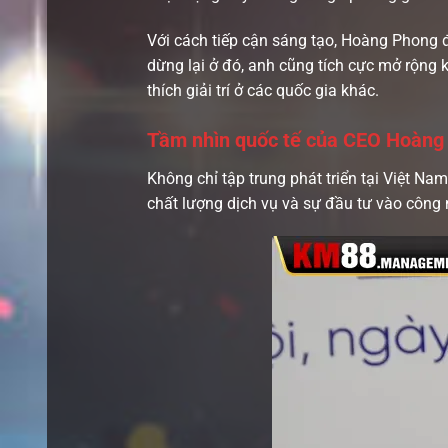
Với cách tiếp cận sáng tạo, Hoàng Phong đ
dừng lại ở đó, anh cũng tích cực mở rộng 
thích giải trí ở các quốc gia khác.
Tầm nhìn quốc tế của CEO Hoàn
Không chỉ tập trung phát triển tại Việt Na
chất lượng dịch vụ và sự đầu tư vào công n