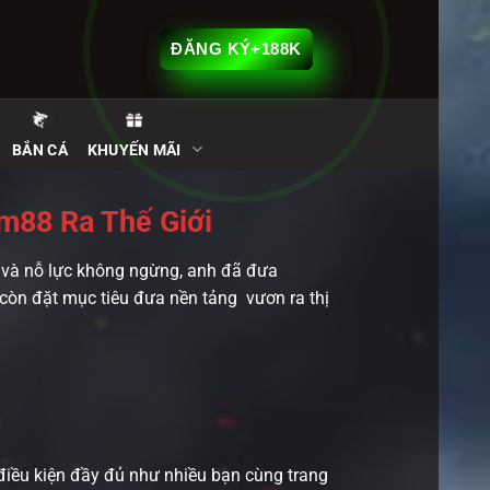
ĐĂNG KÝ+188K
BẮN CÁ
KHUYẾN MÃI
m88 Ra Thế Giới
ạo và nỗ lực không ngừng, anh đã đưa
 còn đặt mục tiêu đưa nền tảng vươn ra thị
điều kiện đầy đủ như nhiều bạn cùng trang