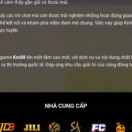
thể cảm thấy gần gũi và thoải mái.
thấy các trò chơi mà còn được trải nghiệm những hoạt động gia
thể kết nối và khám phá niềm đam mê chung. Việc này giúp Km8
rực tuyến.
g game
Km88
lên một tầm cao mới, với dịch vụ và nội dung chất
a thị trường quốc tế. Đáp ứng nhu cầu giải trí của cộng đồng t
NHÀ CUNG CẤP