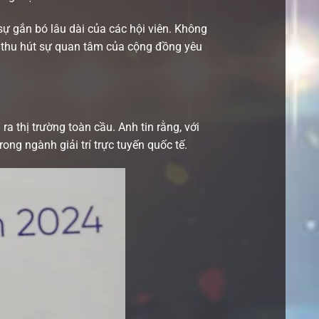
sự gắn bó lâu dài của các hội viên. Không
i, thu hút sự quan tâm của cộng đồng yêu
a thị trường toàn cầu. Anh tin rằng, với
ong ngành giải trí trực tuyến quốc tế.