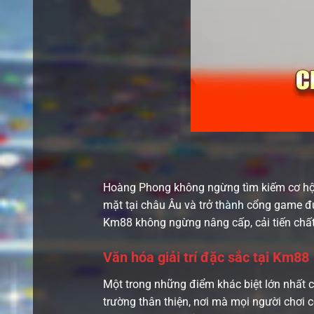
Hoàng Phong không ngừng tìm kiếm cơ hội 
mặt tại châu Âu và trở thành cổng game đư
Km88 không ngừng nâng cấp, cải tiến chất
Văn hóa giải trí đặc sắc tại Km88
Một trong những điểm khác biệt lớn nhất c
trường thân thiện, nơi mà mọi người chơi 