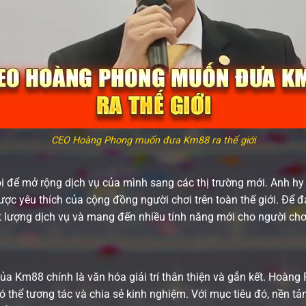
CEO Hoàng Phong muốn đưa Km88 ra thế giới
để mở rộng dịch vụ của mình sang các thị trường mới. Anh hy v
ợc yêu thích của cộng đồng người chơi trên toàn thế giới. Để đ
 lượng dịch vụ và mang đến nhiều tính năng mới cho người chơ
ủa Km88 chính là văn hóa giải trí thân thiện và gắn kết. Hoàng 
có thể tương tác và chia sẻ kinh nghiệm. Với mục tiêu đó, nền 