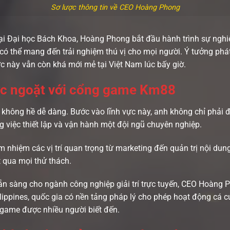
Sơ lược thông tin về CEO Hoàng Phong
tại Đại học Bách Khoa, Hoàng Phong bắt đầu hành trình sự ngh
có thể mang đến trải nghiệm thú vị cho mọi người. Ý tưởng phát 
ực này vẫn còn khá mới mẻ tại Việt Nam lúc bấy giờ.
c ngoặt với cổng game Km88
ng hề dễ dàng. Bước vào lĩnh vực này, anh không chỉ phải đối 
g việc thiết lập và vận hành một đội ngũ chuyên nghiệp.
m nhiệm các vị trí quan trọng từ marketing đến quản trị nội dung
 qua mọi thử thách.
ẵn sàng cho ngành công nghiệp giải trí trực tuyến, CEO Hoàng 
ilippines, quốc gia có nền tảng pháp lý cho phép hoạt động cá 
game được nhiều người biết đến.