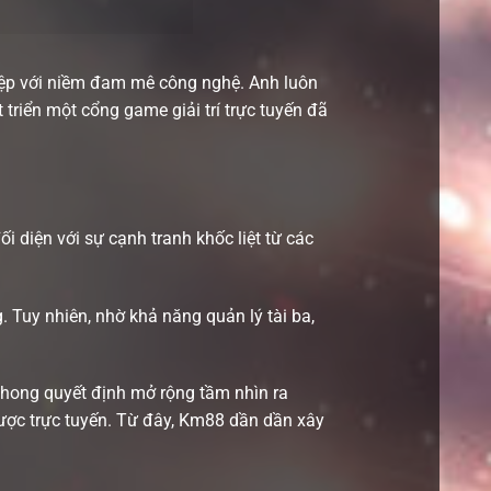
iệp với niềm đam mê công nghệ. Anh luôn
triển một cổng game giải trí trực tuyến đã
diện với sự cạnh tranh khốc liệt từ các
. Tuy nhiên, nhờ khả năng quản lý tài ba,
Phong quyết định mở rộng tầm nhìn ra
cược trực tuyến. Từ đây, Km88 dần dần xây