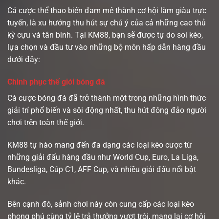
Cá cược thể thao biến đam mê thành cơ hội làm giàu trực
tuyến, là xu hướng thu hút sự chú ý của cả những cao thủ
kỳ cựu và tân binh. Tại KM88, bạn sẽ được tự do soi kèo,
lựa chọn và đầu tư vào những bộ môn hấp dẫn hàng đầu
dưới đây:
Chinh phục thế giới bóng đá
Cá cược bóng đá đã trở thành một trong những hình thức
giải trí phổ biến và sôi động nhất, thu hút đông đảo người
chơi trên toàn thế giới.
KM88 tự hào mang đến đa dạng các loại kèo cược từ
những giải đấu hàng đầu như World Cup, Euro, La Liga,
Bundesliga, Cúp C1, AFF Cup, và nhiều giải đấu nổi bật
khác.
Bên cạnh đó, sảnh chơi này còn cung cấp các loại kèo
phong phú cùng tỷ lệ trả thưởng vượt trội, mang lại cơ hội