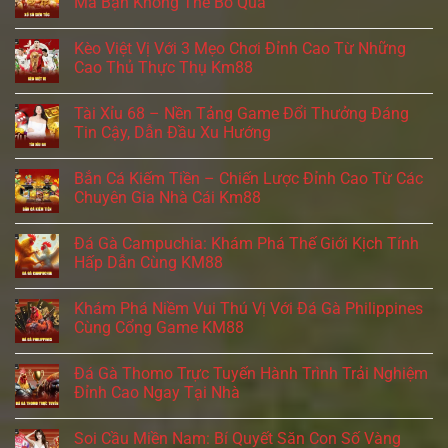
Mà Bạn Không Thể Bỏ Qua
Kèo Việt Vị Với 3 Mẹo Chơi Đỉnh Cao Từ Những
Cao Thủ Thực Thụ Km88
Tài Xỉu 68 – Nền Tảng Game Đổi Thưởng Đáng
Tin Cậy, Dẫn Đầu Xu Hướng
Bắn Cá Kiếm Tiền – Chiến Lược Đỉnh Cao Từ Các
Chuyên Gia Nhà Cái Km88
Đá Gà Campuchia: Khám Phá Thế Giới Kịch Tính
Hấp Dẫn Cùng KM88
Khám Phá Niềm Vui Thú Vị Với Đá Gà Philippines
Cùng Cổng Game KM88
Đá Gà Thomo Trực Tuyến Hành Trình Trải Nghiệm
Đỉnh Cao Ngay Tại Nhà
Soi Cầu Miền Nam: Bí Quyết Săn Con Số Vàng