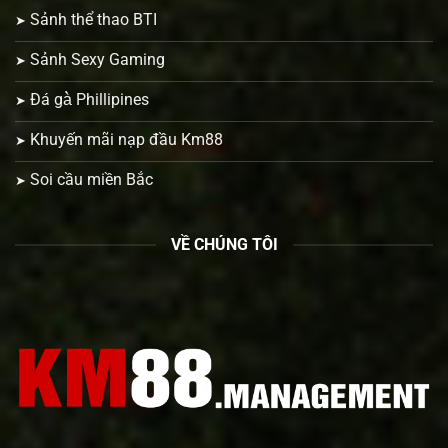
Sảnh thể thao BTI
Sảnh Sexy Gaming
Đá gà̀ Phillipines
Khuyến mãi nạp đầu Km88
Soi cầu miền Bắc
VỀ CHÚNG TÔI