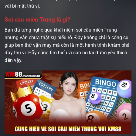
vài bí mật thú vị.
Soi cầu miền Trung là gì?
Bạn đã từng nghe qua khái niệm soi cầu miền Trung
nhưng vẫn chưa thật sự hiểu rõ. Đây không chỉ là công cụ
giúp bạn thử vận may mà còn là một hành trình khám phá
đầy thú vị. Hãy cùng tìm hiểu vì sao nó lại được yêu thích
đến vậy.