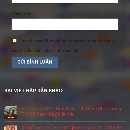
Trang web
Lưu tên của tôi, email, và trang web trong trình duyệt
này cho lần bình luận kế tiếp của tôi.
BÀI VIẾT HẤP DẪN KHÁC:
Đá Gà Đòn C1 – Đầy Kịch Tính Dành Cho Những
Tín Đồ Đam Mê Chiến Kê
Xổ Số Siêu Tốc – Trải Nghiệm Đặc Biệt Từ Km88