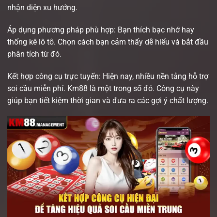
nhận diện xu hướng.
Áp dụng phương pháp phù hợp: Bạn thích bạc nhớ hay
thống kê lô tô. Chọn cách bạn cảm thấy dễ hiểu và bắt đầu
phân tích từ đó.
Kết hợp công cụ trực tuyến: Hiện nay, nhiều nền tảng hỗ trợ
soi cầu miễn phí. Km88 là một trong số đó. Công cụ này
giúp bạn tiết kiệm thời gian và đưa ra các gợi ý chất lượng.