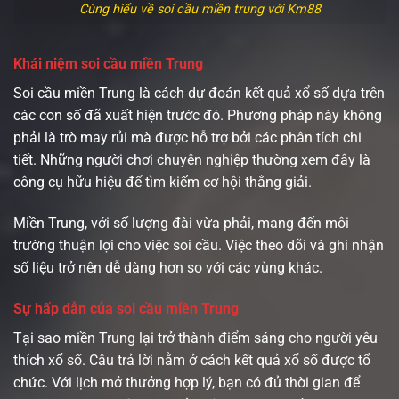
Cùng hiểu về soi cầu miền trung với Km88
Khái niệm soi cầu miền Trung
Soi cầu miền Trung là cách dự đoán kết quả xổ số dựa trên
các con số đã xuất hiện trước đó. Phương pháp này không
phải là trò may rủi mà được hỗ trợ bởi các phân tích chi
tiết. Những người chơi chuyên nghiệp thường xem đây là
công cụ hữu hiệu để tìm kiếm cơ hội thắng giải.
Miền Trung, với số lượng đài vừa phải, mang đến môi
trường thuận lợi cho việc soi cầu. Việc theo dõi và ghi nhận
số liệu trở nên dễ dàng hơn so với các vùng khác.
Sự hấp dẫn của soi cầu miền Trung
Tại sao miền Trung lại trở thành điểm sáng cho người yêu
thích xổ số. Câu trả lời nằm ở cách kết quả xổ số được tổ
chức. Với lịch mở thưởng hợp lý, bạn có đủ thời gian để