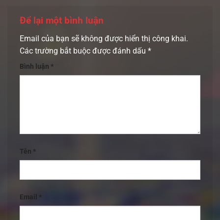
Để lại một bình luận
Email của bạn sẽ không được hiển thị công khai.
Các trường bắt buộc được đánh dấu
*
Bình luận
*
Tên
*
Email
*