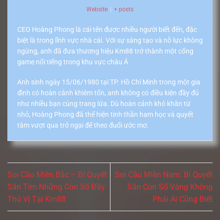
Website
|
+ posts
CEO Hoàng Phong là cái tên được nhiều người biết đến, đặc
biệt là trong lĩnh vực nhà cái. Với sự sáng tạo và nỗ lực không
ngừng, anh đã đưa thương hiệu Km88 trở thành một cổng
game nổi tiếng trong khu vực châu Á
Anh sinh ngày 15/06/1980 tại TP. Hồ Chí Minh trong một gia
đình có hoàn cảnh khiêm tốn, anh không có điều kiện đầy đủ
như nhiều bạn cùng trang lứa. Dù hoàn cảnh khó khăn từ
nhỏ, Hoàng Phong đã thể hiện tinh thần ham học và quyết
tâm vượt qua trở ngại để theo đuổi ước mơ.
Soi Cầu Miền Bắc – Bí Quyết
Soi Cầu Miền Nam: Bí Quyết
Săn Tìm Những Con Số Đầy
Săn Con Số Vàng Không
Thú Vị Tại Km88
Phải Ai Cũng Biết