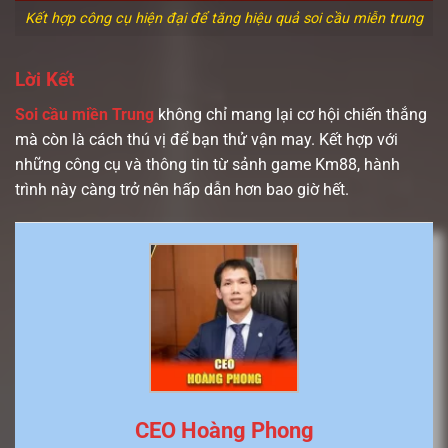
Kết hợp công cụ hiện đại để tăng hiệu quả soi cầu miễn trung
Lời Kết
Soi cầu miền Trung
không chỉ mang lại cơ hội chiến thắng
mà còn là cách thú vị để bạn thử vận may. Kết hợp với
những công cụ và thông tin từ sảnh game Km88, hành
trình này càng trở nên hấp dẫn hơn bao giờ hết.
CEO Hoàng Phong