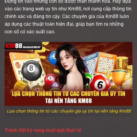
Đừng tin vào những con số được thần thánh hóa. Hãy dựa
vào các trang web uy tín như Km88, nơi cung cấp thông tin
chính xác và đáng tin cậy. Các chuyên gia của Km88 luôn
áp dụng các thuật toán hiện đại, giúp bạn tìm ra những
con số có xác suất cao.
Lựa chọn thông tin từ các chuyên gia uy tín tại nền tảng Km88
Tránh đặt kỳ vọng vượt quá thực tế