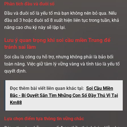
Phân tích đầu và đuôi số
Đầu và đuôi số là yếu tố mà bạn không nên bỏ qua. Nếu
đầu số 3 hoặc đuôi số 8 xuất hiện liên tục trong tuần, khả
năng cao chu kỳ này sẽ lặp lại.
Lưu ý quan trọng khi soi cầu miền Trung để
tránh sai lầm
Soi cầu là công cụ hỗ trợ, nhưng không phải là bảo bối
toàn năng. Việc giữ tâm lý vững vàng và tỉnh táo là yếu tố
quyết định.
Đọc thêm bài viết liên quan khác tại:
Soi Cầu Miền
Bắc - Bí Quyết Săn Tìm Những Con Số Đầy Thú Vị Tại
Km88
Lựa chọn điểm tựa thông tin vững chắc