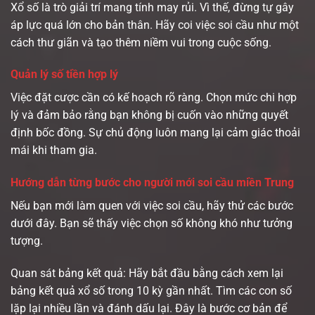
Xổ số là trò giải trí mang tính may rủi. Vì thế, đừng tự gây
áp lực quá lớn cho bản thân. Hãy coi việc soi cầu như một
cách thư giãn và tạo thêm niềm vui trong cuộc sống.
Quản lý số tiền hợp lý
Việc đặt cược cần có kế hoạch rõ ràng. Chọn mức chi hợp
lý và đảm bảo rằng bạn không bị cuốn vào những quyết
định bốc đồng. Sự chủ động luôn mang lại cảm giác thoải
mái khi tham gia.
Hướng dẫn từng bước cho người mới soi cầu miền Trung
Nếu bạn mới làm quen với việc soi cầu, hãy thử các bước
dưới đây. Bạn sẽ thấy việc chọn số không khó như tưởng
tượng.
Quan sát bảng kết quả: Hãy bắt đầu bằng cách xem lại
bảng kết quả xổ số trong 10 kỳ gần nhất. Tìm các con số
lặp lại nhiều lần và đánh dấu lại. Đây là bước cơ bản để