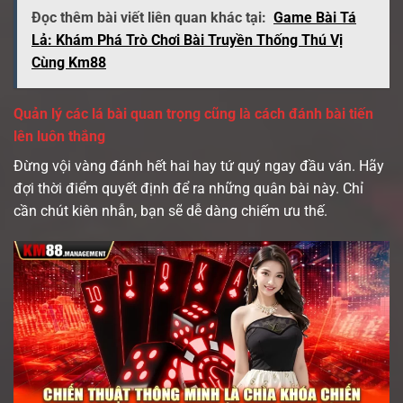
Đọc thêm bài viết liên quan khác tại:
Game Bài Tá
Lả: Khám Phá Trò Chơi Bài Truyền Thống Thú Vị
Cùng Km88
Quản lý các lá bài quan trọng cũng là cách đánh bài tiến
lên luôn thắng
Đừng vội vàng đánh hết hai hay tứ quý ngay đầu ván. Hãy
đợi thời điểm quyết định để ra những quân bài này. Chỉ
cần chút kiên nhẫn, bạn sẽ dễ dàng chiếm ưu thế.