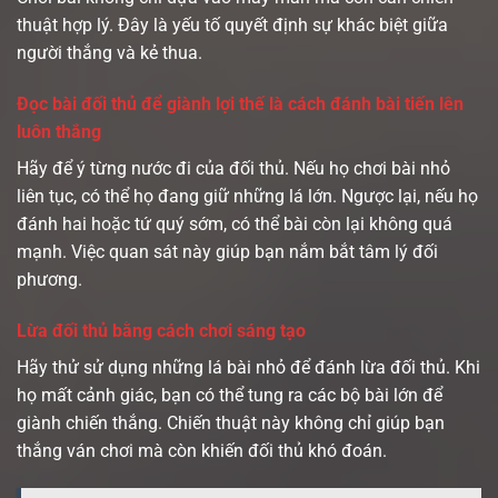
thuật hợp lý. Đây là yếu tố quyết định sự khác biệt giữa
người thắng và kẻ thua.
Đọc bài đối thủ để giành lợi thế là cách đánh bài tiến lên
luôn thắng
Hãy để ý từng nước đi của đối thủ. Nếu họ chơi bài nhỏ
liên tục, có thể họ đang giữ những lá lớn. Ngược lại, nếu họ
đánh hai hoặc tứ quý sớm, có thể bài còn lại không quá
mạnh. Việc quan sát này giúp bạn nắm bắt tâm lý đối
phương.
Lừa đối thủ bằng cách chơi sáng tạo
Hãy thử sử dụng những lá bài nhỏ để đánh lừa đối thủ. Khi
họ mất cảnh giác, bạn có thể tung ra các bộ bài lớn để
giành chiến thắng. Chiến thuật này không chỉ giúp bạn
thắng ván chơi mà còn khiến đối thủ khó đoán.