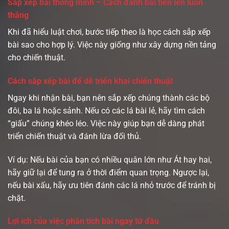
Sắp xếp bài thông minh – Cách đánh bài tiến lên luôn
thắng
Khi đã hiểu luật chơi, bước tiếp theo là học cách sắp xếp
bài sao cho hợp lý. Việc này giống như xây dựng nền tảng
cho chiến thuật.
Cách sắp xếp bài để dễ triển khai chiến thuật
Ngay khi nhận bài, bạn nên sắp xếp chúng thành các bộ
đôi, ba lá hoặc sảnh. Nếu có các lá bài lẻ, hãy tìm cách
“giấu” chúng khéo léo. Việc này giúp bạn dễ dàng phát
triển chiến thuật và đánh lừa đối thủ.
Ví dụ: Nếu bài của bạn có nhiều quân lớn như Át hay hai,
hãy giữ lại để tung ra ở thời điểm quan trọng. Ngược lại,
nếu bài xấu, hãy ưu tiên đánh các lá nhỏ trước để tránh bị
chặt.
Lợi ích của việc phân tích bài ngay từ đầu